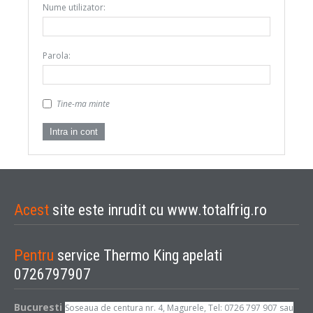
Nume utilizator:
Parola:
Tine-ma minte
Acest
site este inrudit cu www.totalfrig.ro
Pentru
service Thermo King apelati
0726797907
Bucuresti
Soseaua de centura nr. 4, Magurele, Tel: 0726 797 907 sau