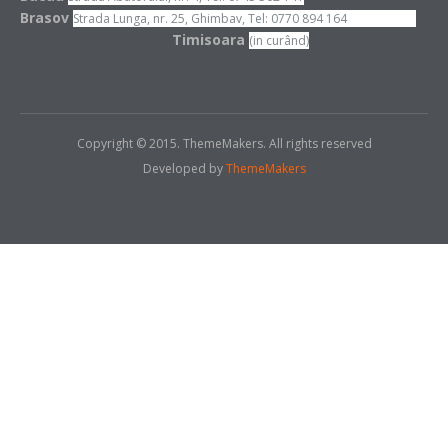
Brasov
Strada Lunga, nr. 25, Ghimbav, Tel: 0770 894 164
Timisoara
(in curând)
Copyright © 2015. ThemeMakers. All rights reserved
Developed by
ThemeMakers