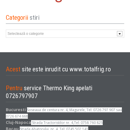
Categorii
stiri
Categorii
stiri
Acest
site este inrudit cu www.totalfrig.ro
Pentru
service Thermo King apelati
0726797907
Bucuresti
Soseaua de centura nr. 4, Magurele, Tel: 0726 797 907 sau
0726 674 668
Cluj-Napoca
Strada Tractoristilor nr. 4,Tel: 0758 760 825
Bacau
Strada Abatorului, nr. 4, Tel: 0745 502 141