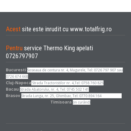
Acest
site este inrudit cu www.totalfrig.ro
Pentru
service Thermo King apelati
0726797907
Bucuresti
Soseaua de centura nr. 4, Magurele, Tel: 0726 797 907 sau
0726 674 668
Cluj-Napoca
Strada Tractoristilor nr. 4,Tel: 0758 760 825
Bacau
Strada Abatorului, nr. 4, Tel: 0745 502 141
Brasov
Strada Lunga, nr. 25, Ghimbav, Tel: 0770 894 164
Timisoara
(in curând)