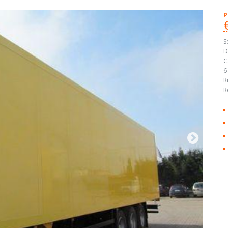
P
S
D
C
6
R
R