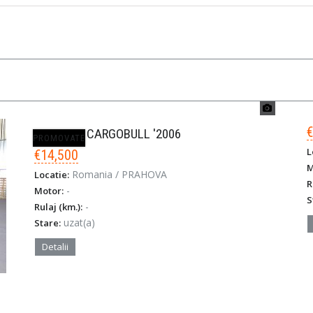
SCHMITZ CARGOBULL '2006
PROMOVATE
L
€14,500
M
Romania / PRAHOVA
Locatie:
R
-
Motor:
S
-
Rulaj (km.):
uzat(a)
Stare:
Detalii