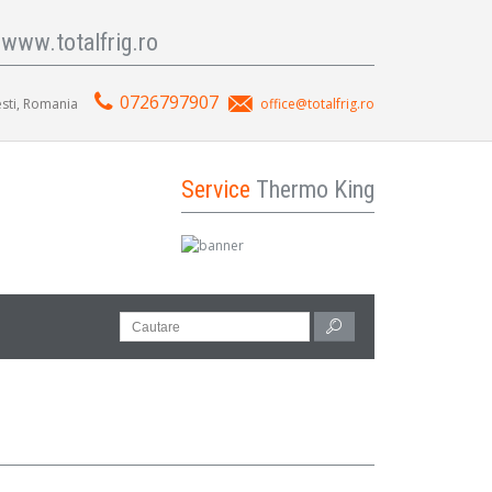
 www.totalfrig.ro
0726797907
sti, Romania
office@totalfrig.ro
Service
Thermo King