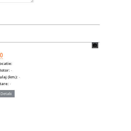
€0
ocatie:
-
otor:
-
ulaj (km.):
-
tare:
Detalii