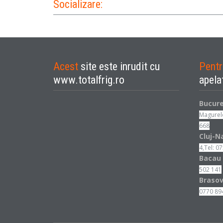
Socializare:
Acest
site este inrudit cu
Pent
www.totalfrig.ro
apela
Bucur
Magurele
668
Cluj-N
4,Tel: 0
Bacau
502 141
Braso
0770
Tim