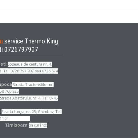
ru
service Thermo King
ti 0726797907
esti
Soseaua de centura nr. 4,
, Tel: 0726 797 907 sau 0726 674
apoca
Strada Tractoristilor nr.
758 760 825
Strada Abatorului, nr. 4, Tel: 0745
v
Strada Lunga, nr. 25, Ghimbav, Tel:
 894 164
isoara
(in curând)