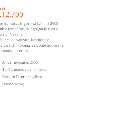
ret:
€12,700
emiremorca frigorifica Schmitz 2005
ubla temperatura, agregat frigorific
arrier Maxima.
 bucati de vanzare, functionale.
idicare din Polonia. Se poate aduce si in
omania, la cerere.
An de fabricatie:
2005
Tip Caroserie :
semiremorca
Culoare Exterior :
galben
Stare :
uzat(a)