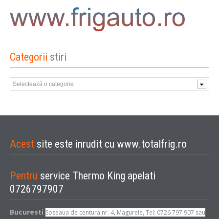
Categorii
stiri
Categorii
stiri
Acest
site este inrudit cu www.totalfrig.ro
Pentru
service Thermo King apelati
0726797907
Bucuresti
Soseaua de centura nr. 4, Magurele, Tel: 0726 797 907 sau