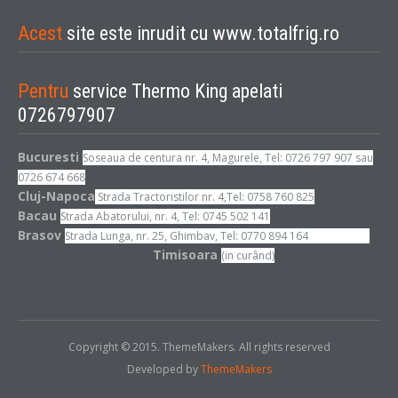
Acest
site este inrudit cu www.totalfrig.ro
Pentru
service Thermo King apelati
0726797907
Bucuresti
Soseaua de centura nr. 4, Magurele, Tel: 0726 797 907 sau
0726 674 668
Cluj-Napoca
Strada Tractoristilor nr. 4,Tel: 0758 760 825
Bacau
Strada Abatorului, nr. 4, Tel: 0745 502 141
Brasov
Strada Lunga, nr. 25, Ghimbav, Tel: 0770 894 164
Timisoara
(in curând)
Copyright © 2015. ThemeMakers. All rights reserved
Developed by
ThemeMakers